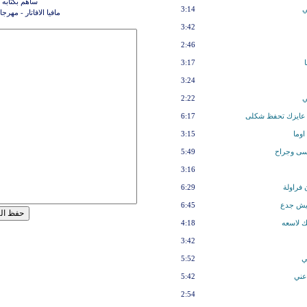
ساهم بكتابه 
ي
3:14
مافيا الافاتار - مهرجا
3:42
2:46
3:17
3:24
ي
2:22
ش عايزك تحفظ شكلى
6:17
اوما
3:15
قسى وجراح
5:49
3:16
 فراولة
6:29
فيش جدع
6:45
ك لاسعه
4:18
3:42
ي
5:52
عني
5:42
2:54