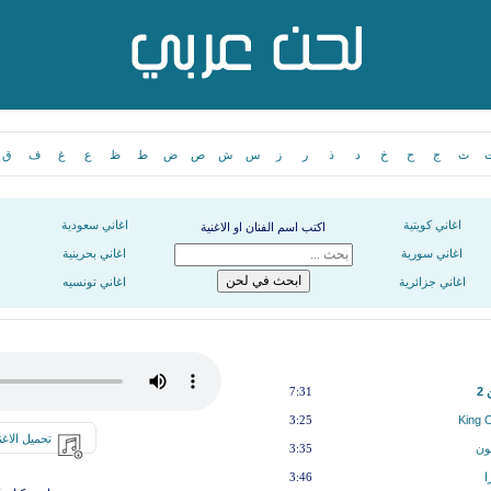
ث
ج
ح
خ
د
ذ
ر
ز
س
ش
ص
ض
ط
ظ
ع
غ
ف
ق
اغاني كويتية
اغاني سعودية
اكتب اسم الفنان او الاغنية
اغاني سورية
اغاني بحرينية
اغاني جزائرية
اغاني تونسيه
2
7:31
3:25
تحميل الاغن
ون
3:35
ا
3:46