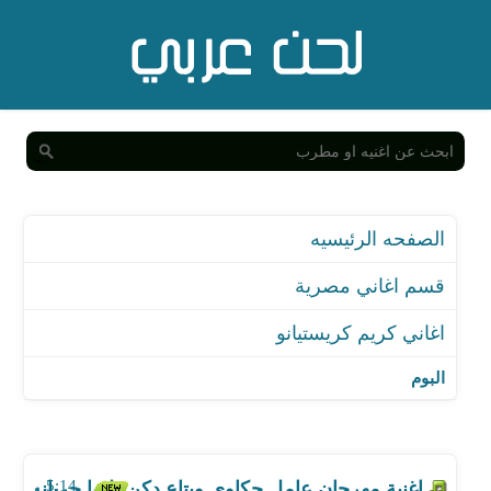
الصفحه الرئيسيه
قسم اغاني مصرية
اغاني كريم كريستيانو
البوم
اغنية مهرجان عامل حكاوي وبتاع دكن يلا يا جربانه
اغنية مهرجان البس يا ناكر خيري
5:14