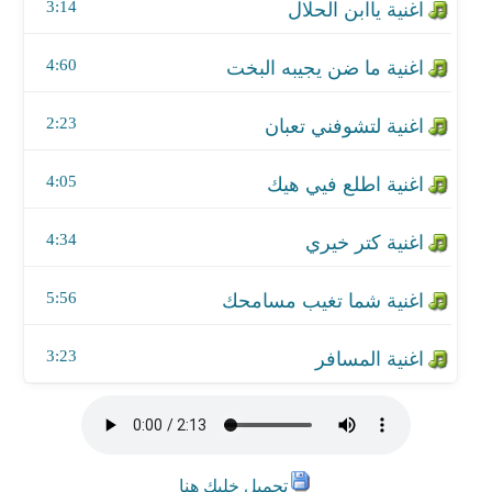
اغنية شما تغيب مسامحك
3:14
اغنية المسافر
4:60
2:23
4:05
4:34
5:56
3:23
تحميل خليك هنا