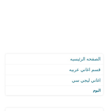
الصفحه الرئيسيه
قسم اغاني عربيه
اغاني ليجي سي
اغنية النيه
اغنية تاني
البوم
اغنية نو بروبليما - مع مهاب
اغنية مش ده اللي اختارته