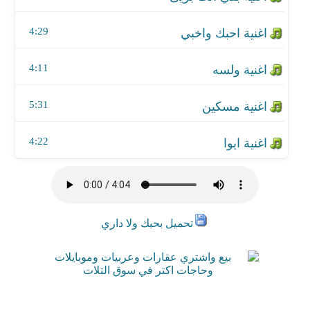
4:29
4:11
5:31
4:22
تحميل بحبك ولا داري