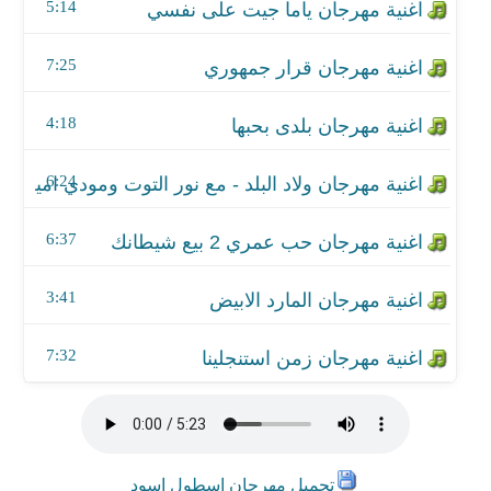
اغنية مهرجان المارد الابيض
5:14
اغنية مهرجان زمن استنجلينا
7:25
4:18
6:24
6:37
3:41
7:32
تحميل مهرجان اسطول اسود