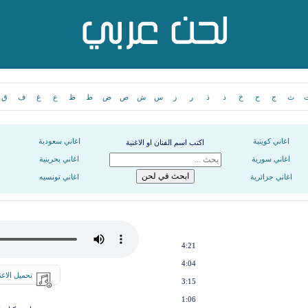
ث
ج
ح
خ
د
ذ
ر
ز
س
ش
ص
ض
ط
ظ
ع
غ
ف
ق
اغاني كويتية
اغاني سعودية
اكتب اسم الفنان او الاغنية
اغاني سورية
اغاني بحرينية
اغاني جزائرية
اغاني تونسيه
4:21
4:04
تحميل الاغن
3:15
1:06