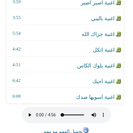
اغنية احبك
3:59
اغنية اسويها صدك
3:55
5:54
4:42
4:51
6:42
6:08
تحميل المهم مو مهم