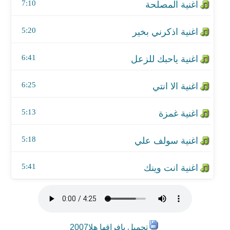
اغنية سولف علي
7:10
اغنية انت وينك
5:20
6:41
6:25
5:13
5:18
5:41
تحميل يافراقها هلا2007