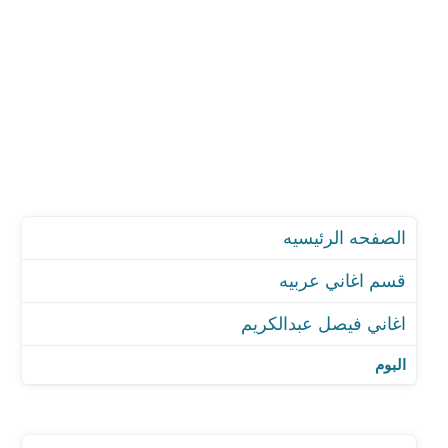
الصفحه الرئيسيه
قسم اغاني عربيه
اغاني فيصل عبدالكريم
اغنية ألف ليلة وليلة
اغنية علي نارين
البوم
اغنية كانك تفهمين
اغنية مدري تناديني