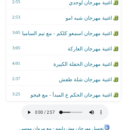
اغنية مهرجان شلة طفش
2:55
اغنية مهرجان الحكم ع المبدأ - مع فيجو
2:53
3:05
3:05
4:01
2:37
3:25
تحميل مهرجان مش دايمه - مع مروان موسى