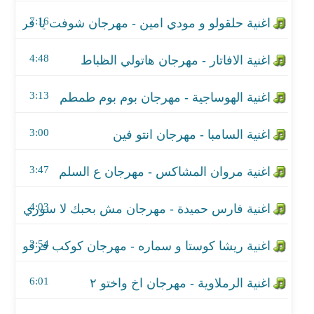
اغنية السامبا - مهرجان انتو فين
7:16
اغنية مروان المشاكس - مهرجان ع السلم
4:48
اغنية فارس حميدة - مهرجان مش بحبك لا سوري
3:13
اغنية ريشا كوستا و سماره - مهرجان كوكب فرقونا
اغنية الرملاوية - مهرجان اخ واختو ٢
3:00
اغنية وائل المصري - مهرجان اسد يلا
3:47
اغنية حسن البرنس - مهرجان مرشد وحرامي
4:03
اغنية كمال عجوة وميشو العويل - مهرجان حنكش
2:54
اغنية العصابة - مهرجان حيطة سد
6:01
اغنية احمد عزت وعلي سمارة - مهرجان كدابين يابا