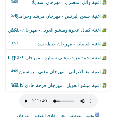
اغنية ايفا الايراني - مهرجان بنغنى من سنين
3:09
اغنية ميشو العويل - مهرجان فرحة هادي كابسة
5:48
3:13
3:53
3:07
4:09
3:35
تحميل مصطفى الجن وهادى الصغير - مهرجان