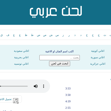
ث
ج
ح
خ
د
ذ
ر
ز
س
ش
ص
ض
ط
ظ
ع
غ
ف
ق
اغاني كويتية
اغاني سعودية
اكتب اسم الفنان او الاغنية
اغاني سورية
اغاني بحرينية
اغاني جزائرية
اغاني تونسيه
3:53
3:50
تحميل الاغن
4:19
2:55