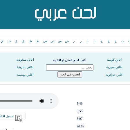
ث
ج
ح
خ
د
ذ
ر
ز
س
ش
ص
ض
ط
ظ
ع
غ
ف
ق
اغاني كويتية
اغاني سعودية
اكتب اسم الفنان او الاغنية
اغاني سورية
اغاني بحرينية
اغاني جزائرية
اغاني تونسيه
5:49
6:55
تحميل الاغن
5:07
20:02