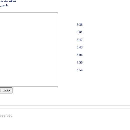
ساهم بكتابه 
يا عين
5:38
6:01
5:47
5:43
3:06
4:50
3:54
reserved.