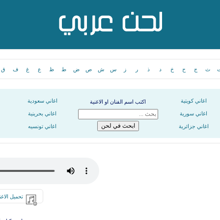
ث
ج
ح
خ
د
ذ
ر
ز
س
ش
ص
ض
ط
ظ
ع
غ
ف
ق
اغاني كويتية
اغاني سعودية
اكتب اسم الفنان او الاغنية
اغاني سورية
اغاني بحرينية
اغاني جزائرية
اغاني تونسيه
تحميل الاغن