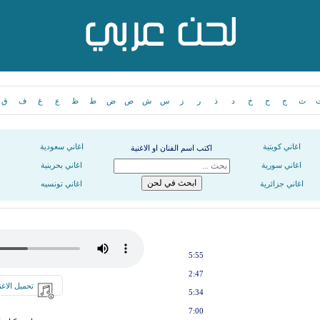
ث
ج
ح
خ
د
ذ
ر
ز
س
ش
ص
ض
ط
ظ
ع
غ
ف
ق
اغاني كويتية
اغاني سعودية
اكتب اسم الفنان او الاغنية
اغاني سورية
اغاني بحرينية
اغاني جزائرية
اغاني تونسيه
5:55
2:47
تحميل الاغن
5:34
7:00