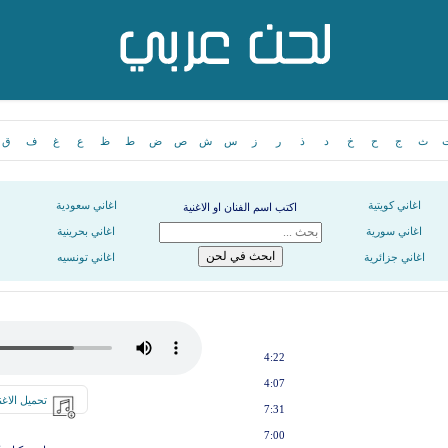
ث
ج
ح
خ
د
ذ
ر
ز
س
ش
ص
ض
ط
ظ
ع
غ
ف
ق
اغاني كويتية
اغاني سعودية
اكتب اسم الفنان او الاغنية
اغاني سورية
اغاني بحرينية
اغاني جزائرية
اغاني تونسيه
4:22
4:07
تحميل الاغن
7:31
7:00