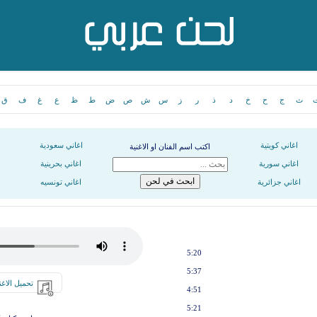
ث
ج
ح
خ
د
ذ
ر
ز
س
ش
ص
ض
ط
ظ
ع
غ
ف
ق
اغاني كويتية
اغاني سعودية
اكتب اسم الفنان او الاغنية
اغاني سورية
اغاني بحرينية
اغاني جزائرية
اغاني تونسيه
5:20
5:37
تحميل الاغن
4:51
5:21