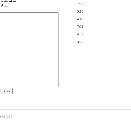
ساهم بكتابه 
7:06
أبشرك 
5:13
4:12
7:01
4:39
3:29
reserved.