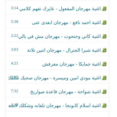
اغنية شبرا الجنرال - مهرجان اتنين تلاتة
3:14
اغنية جمايكا - مهرجان معرفش
5:38
اغنية مودي امين وميسرة - مهرجان صحبك سلمك
2:22
اغنية شواحة - مهرجان قاعدة صواريخ
اغنية اسلام كابونجا - مهرجان تلفانه وشكلك لاسعه
3:03
اغنية شبرا الجنرال - مهرجان شد الفطيره
4:21
اغنية احمد عزت و على سمارة - مهرجان يا تلحقونا يا
8:48
اغنية بلية الكرنك ومحمد البابا - مهرجان خمسة جرام
7:32
اغنية احمد الباشا ووائل المصري - طلعت سكرانه
4:18
اغنية حمو بيكا - مهرجان سيرتنا مسمعة