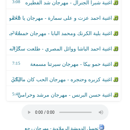
اغنية كزبره وحنجره - مهرجان الحب كان ماليكي
3:08
اغنية حسن البرنس - مهرجان مرشد وحرامي
3:14
3:14
3:37
7:15
2:53
5:48
تحميل الدويشة الرملاوية - مهرجان رجع