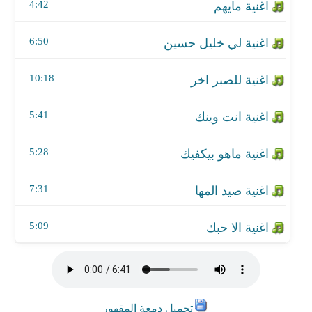
اغنية صيد المها
4:42
اغنية الا حبك
6:50
10:18
5:41
5:28
7:31
5:09
تحميل دمعة المقهور