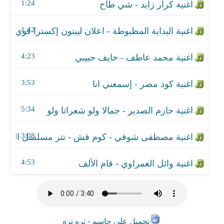
اغنية مصطفى شوقي - كوم قش - تتر مسلسل القمر آخ
1:24
اغنية وائل الغمراوي - قام الألف
1:42
4:23
3:53
5:34
3:08
4:53
تحميل علي جاسم - تره تره