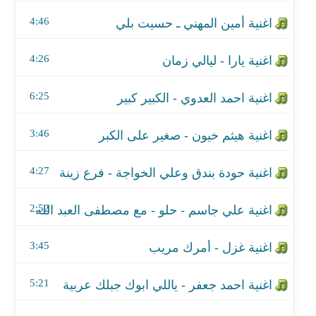
اغنية هيثم خيون - صغير على الكبر
4:46
اغنية حودة بندق وعلي الخواجة - فرع زينة
4:26
اغنية علي جاسم - حلو - مع مصطفى العبد الله
6:25
اغنية غزل - أمرك مريب
اغنية احمد جعفر - ياللي ابوك جبلك عربية
3:46
اغنية كرار زايد - شي طاح
4:27
اغنية البداية المظبوطة - اعلان ليبتون إكسترا قوي
2:52
اغنية محمد عاطف - خايف حبيبي
3:45
اغنية كود مصر - إسمعني انا
5:21
اغنية حازم الصدير - جمالا ولو شعراتا ولو