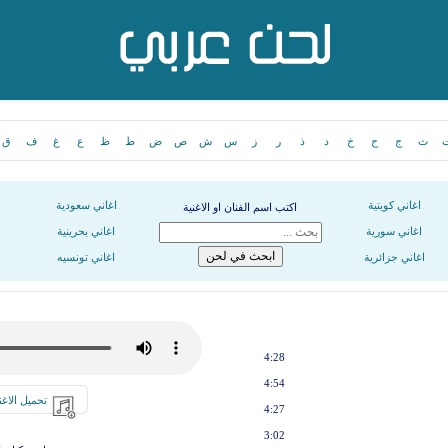
ث
ج
ح
خ
د
ذ
ر
ز
س
ش
ص
ض
ط
ظ
ع
غ
ف
ق
اغاني كويتية
اغاني سعودية
اكتب اسم الفنان او الاغنية
اغاني سورية
اغاني بحرينية
اغاني جزائرية
اغاني تونسيه
4:28
4:54
تحميل الاغن
4:27
3:02