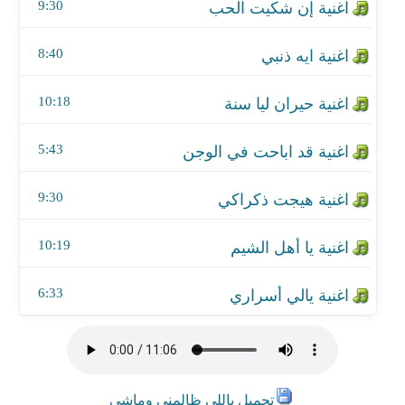
اغنية يا أهل الشيم
9:30
اغنية يالي أسراري
8:40
10:18
5:43
9:30
10:19
6:33
تحميل ياللي ظالمني وماشي