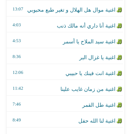
اغنية يا غزال البر
13:07
اغنية انت فينك يا حبيبي
4:03
اغنية من زمان غايب علينا
4:53
اغنية طل القمر
اغنية لنا الله حفل
8:36
اغنية إن شكيت الحب
12:06
اغنية ايه ذنبي
11:42
اغنية حيران ليا سنة
7:46
اغنية قد اباحت في الوجن
8:49
اغنية هيجت ذكراكي