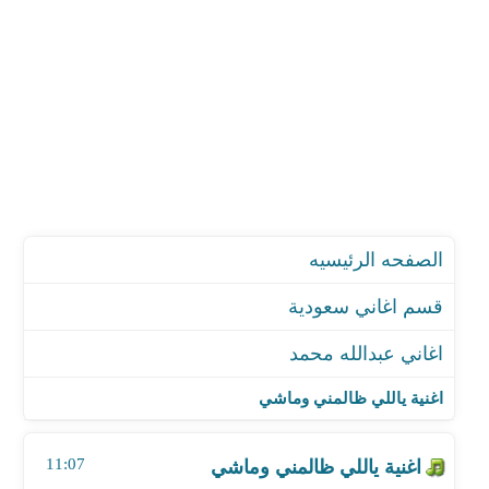
الصفحه الرئيسيه
قسم اغاني سعودية
اغاني عبدالله محمد
اغنية ياللي ظالمني وماشي
اغنية موال هل الهلال و تغير طبع محبوبي
اغنية ياللي ظالمني وماشي
اغنية أنا داري أنه مالك ذنب
اغنية سيد الملاح يا أسمر
11:07