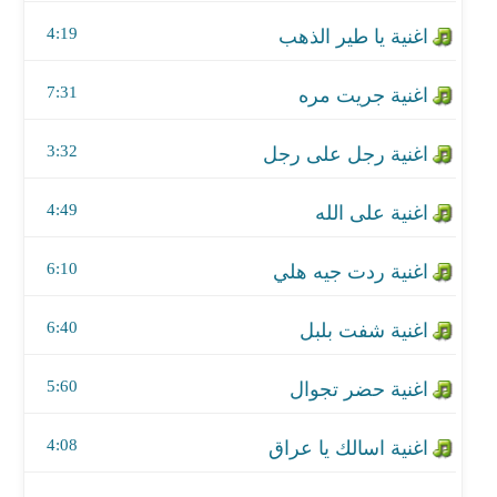
اغنية على الله
4:19
اغنية ردت جيه هلي
7:31
اغنية شفت بلبل
3:32
اغنية حضر تجوال
اغنية اسالك يا عراق
4:49
اغنية ياللي ضيعتي راحتي
6:10
اغنية يا صاحبي
6:40
اغنية جلسة مع كاظم
5:60
اغنية وين تريد - جلسه
4:08
اغنية اثنين بالفراق