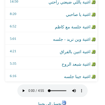
اغنية شبعد الروح
14:50
اغنية جينا جلسه
8:20
6:52
5:01
4:21
5:35
6:16
تحميل الي يحبنا