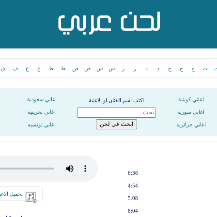
ث
ج
ح
خ
د
ذ
ر
ز
س
ش
ص
ض
ط
ظ
ع
غ
ف
ق
اغاني كويتية
اغاني سعودية
اكتب اسم الفنان او الاغنية
اغاني سورية
اغاني بحرينية
اغاني جزائرية
اغاني تونسيه
6:36
4:54
تحميل الاغن
5:08
8:04