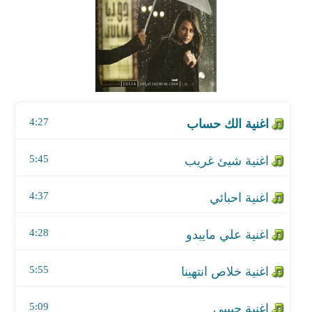
اغنية شيئ غريب
اغنية احبائي
اغنية علي مايبدو
4:27
اغنية خلاص انتهينا
اغنية حبيبي
5:45
اغنية انا مش الك
4:37
اغنية صرخه مقاوم
4:28
اغنية نحنا الثوره والغضب
5:55
اغنية بتنفس حريه
5:09
اغنية ماعم بافهم عربي