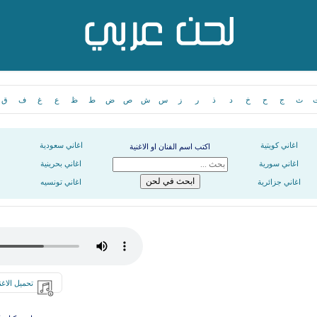
ث
ج
ح
خ
د
ذ
ر
ز
س
ش
ص
ض
ط
ظ
ع
غ
ف
ق
اغاني كويتية
اغاني سعودية
اكتب اسم الفنان او الاغنية
اغاني سورية
اغاني بحرينية
اغاني جزائرية
اغاني تونسيه
تحميل الاغن