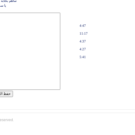
ساهم بكتابه 
يا سف
4:47
11:17
4:37
4:27
5:41
reserved.