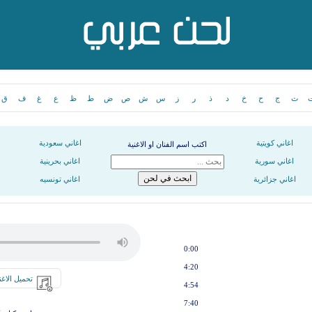
ث
ج
ح
خ
د
ذ
ر
ز
س
ش
ص
ض
ط
ظ
ع
غ
ف
ق
اغاني كويتية
اغاني سعودية
اكتب اسم الفنان او الاغنية
اغاني سورية
اغاني بحرينية
اغاني جزائرية
اغاني تونسيه
0:00
4:20
تحميل الاغن
4:54
7:40