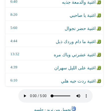
اغنية على الليل سهران
6:40
اغنية ردت جيه هلي
8:20
5:60
4:44
13:32
4:39
6:10
تحميل وين تريد - جلسه