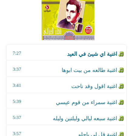
اغنية طالعه من بيت ابوها
اغنية اقول وقد ناحت
اغنية سمراء من قوم عيسي
7:27
اغنية سبعه ليالي وليلتين وليله
اغنية قل لي ياحلو
3:37
اغنية يام العيون السود
3:41
اغنية تصبح علي خير
5:39
اغنية جلاجل
5:37
اغنية تقدم لك هديه
3:57