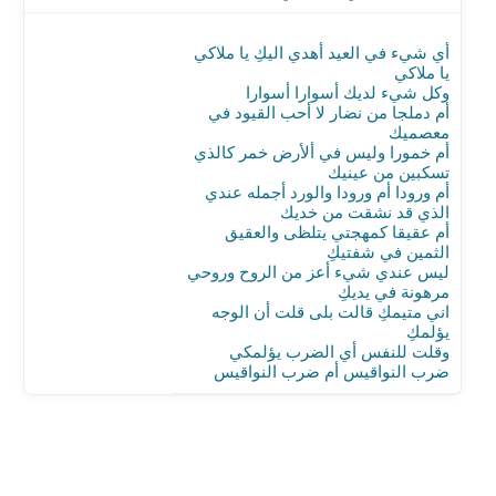
أي شيء في العيد أهدي اليكِ يا ملاكي
يا ملاكي
وكل شيء لديك أسوارا أسوارا
أم دملجا من نضار لا أحب القيود في
معصميك
أم خمورا وليس في ألأرض خمر كالذي
تسكبين من عينيك
أم ورودا أم ورودا والورد أجمله عندي
الذي قد نشقت من خديك
أم عقيقا كمهجتي يتلظى والعقيق
الثمين في شفتيكِ
ليس عندي شيء أعز من الروح وروحي
مرهونة في يديكِ
اني متيمكِ قالت بلى قلت أن الوجه
يؤلمكِ
وقلت للنفس أي الضرب يؤلمكي
ضرب النواقيس أم ضرب النواقيس