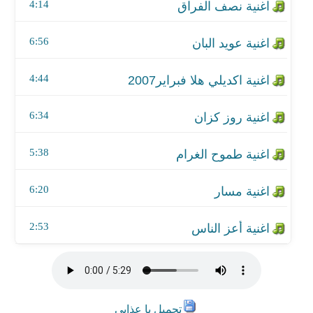
اغنية مسار
4:14
اغنية أعز الناس
6:56
4:44
6:34
5:38
6:20
2:53
تحميل يا عذابى