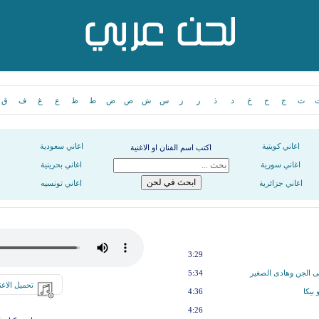
ث
ج
ح
خ
د
ذ
ر
ز
س
ش
ص
ض
ط
ظ
ع
غ
ف
ق
اغاني كويتية
اغاني سعودية
اكتب اسم الفنان او الاغنية
اغاني سورية
اغاني بحرينية
اغاني جزائرية
اغاني تونسيه
3:29
 الجن وهادى الصغير
5:34
تحميل الاغن
بيكا
4:36
4:26