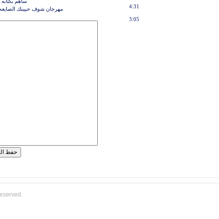
ساهم بكتابه 
4:31
مهرجان شوف حبيبتك الصايعه 
3:05
reserved.