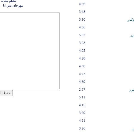
ساهم بكتابه 
4:56
مهرجان بس انا - م
3:48
كيزر
3:10
4:36
زر
5:07
3:03
4:05
4:28
4:30
4:22
4:39
يزر
2:57
5:11
4:15
3:29
4:21
ر
3:26