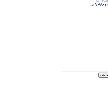
كلمات اغنية
ع فراولة وكايزر