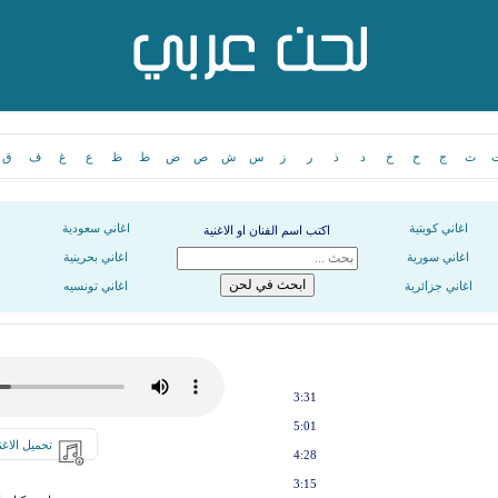
ث
ج
ح
خ
د
ذ
ر
ز
س
ش
ص
ض
ط
ظ
ع
غ
ف
ق
اغاني كويتية
اغاني سعودية
اكتب اسم الفنان او الاغنية
اغاني سورية
اغاني بحرينية
اغاني جزائرية
اغاني تونسيه
3:31
5:01
تحميل الاغن
4:28
3:15