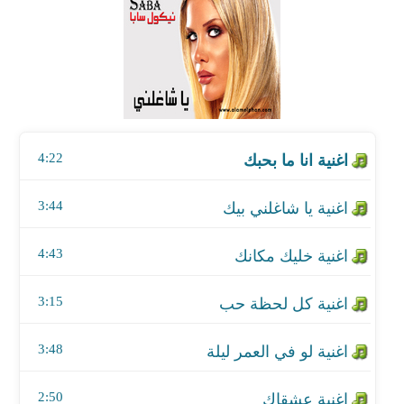
اغنية يا شاغلني بيك
اغنية خليك مكانك
اغنية كل لحظة حب
4:22
اغنية لو في العمر ليلة
اغنية عشقاك
3:44
اغنية بالي بيك مشغول
4:43
اغنية قلبك موش علي حد
3:15
اغنية وحلفتك بالغالي
3:48
اغنية فاضل ثواني
2:50