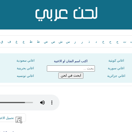
ث
ج
ح
خ
د
ذ
ر
ز
س
ش
ص
ض
ط
ظ
ع
غ
ف
ق
اغاني كويتية
اغاني سعودية
اكتب اسم الفنان او الاغنية
اغاني سورية
اغاني بحرينية
اغاني جزائرية
اغاني تونسيه
تحميل الاغن