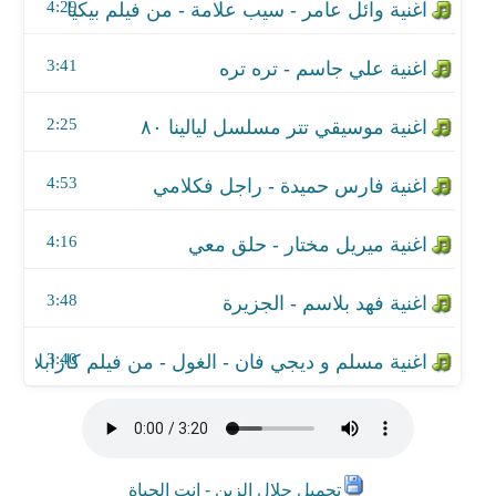
اغنية فهد بلاسم - الجزيرة
4:29
اغنية مسلم و ديجي فان - الغول - من فيلم كازابلانكا
3:41
2:25
4:53
4:16
3:48
3:40
تحميل جلال الزين - انت الحياة