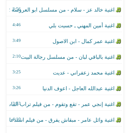
اغنية بالباقي لبان - من مسلسل رجالة البيت
3:56
اغنية محمد زعفراني - عديت
4:46
اغنية عبدالله العاجل - اعوف الدنيا
3:49
اغنية إنجي عمر - تقع وتقوم - من فيلم تراب الماس
اغنية وائل عامر - مبقاش يفرق - من فيلم استدعاء ول
2:10
اغنية وائل عامر - سيب علامة - من فيلم بيكيا
3:25
اغنية علي جاسم - تره تره
3:26
اغنية موسيقي تتر مسلسل ليالينا ٨٠
3:53
اغنية فارس حميدة - راجل فكلامي
4:10
اغنية ميريل مختار - حلق معي