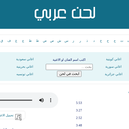
ث
ج
ح
خ
د
ذ
ر
ز
س
ش
ص
ض
ط
ظ
ع
غ
ف
ق
اغاني كويتية
اغاني سعودية
اكتب اسم الفنان او الاغنية
اغاني سورية
اغاني بحرينية
اغاني جزائرية
اغاني تونسيه
5:53
3:27
تحميل الاغن
2:52
3:48