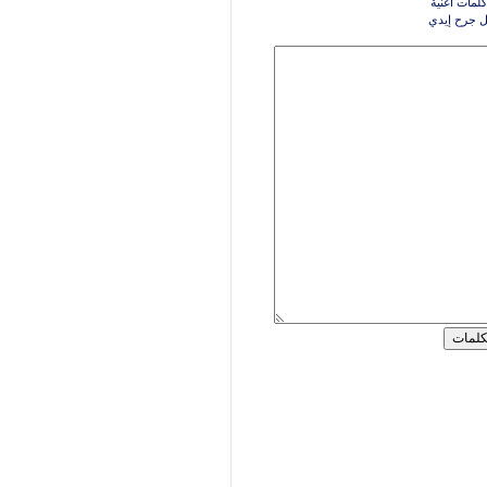
كلمات اغنية
فل جرح إيدي