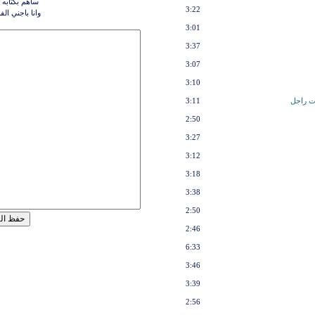
ساهم بكتابه 
3:22
وانا باجني ال
3:01
3:37
3:07
3:10
ت راجل
3:11
2:50
3:27
3:12
3:18
3:38
2:50
2:46
6:33
3:46
3:39
2:56