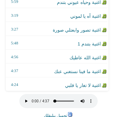
اغنية ما فينا نستغني عنك
5:59
اغنية لا تغار يا قلبي
3:19
3:27
5:48
4:56
4:37
4:24
تحميل بيلبقلك