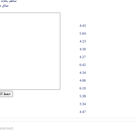
ساهم بكتابه 
ضاق ص
4:43
5:04
4:23
4:30
4:27
6:42
4:34
4:06
6:19
5:38
3:34
4:47
reserved.