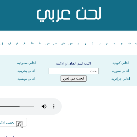
ث
ج
ح
خ
د
ذ
ر
ز
س
ش
ص
ض
ط
ظ
ع
غ
ف
ق
اغاني كويتية
اغاني سعودية
اكتب اسم الفنان او الاغنية
اغاني سورية
اغاني بحرينية
اغاني جزائرية
اغاني تونسيه
تحميل الاغن