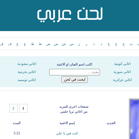
ث
ج
ح
خ
د
ذ
ر
ز
س
ش
ص
ض
ط
ظ
ع
غ
ف
ق
اغاني كويتية
اغاني سعودية
اكتب اسم الفنان او الاغنية
اغاني سورية
اغاني بحرينية
اغاني جزائرية
اغاني تونسيه
صفحات اخرى للمزيد
2
1
من اغاني ثريا حلمي
الجديد
إسم الاغنية
المده
كنت فين يا علي
5:22