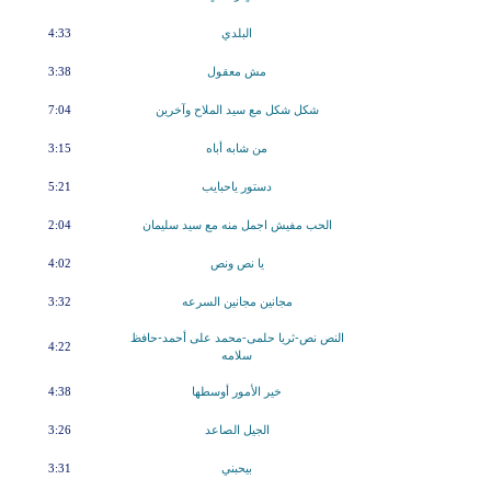
البلدي
4:33
مش معقول
3:38
شكل شكل مع سيد الملاح وآخرين
7:04
من شابه أباه
3:15
دستور ياحبايب
5:21
الحب مفيش اجمل منه مع سيد سليمان
2:04
يا نص ونص
4:02
مجانين مجانين السرعه
3:32
النص نص-ثريا حلمى-محمد على أحمد-حافظ
4:22
سلامه
خير الأمور أوسطها
4:38
الجيل الصاعد
3:26
بيحبني
3:31