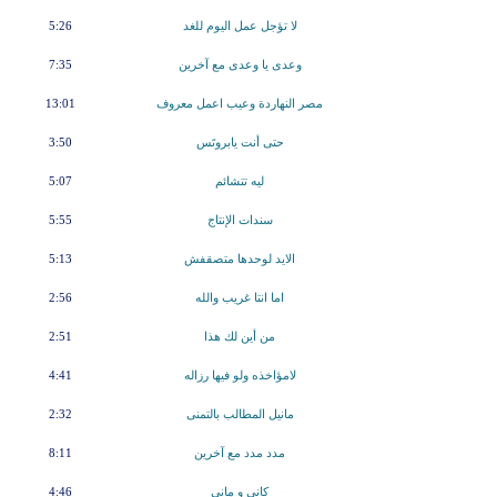
لا تؤجل عمل اليوم للغد
5:26
وعدى يا وعدى مع آخرين
7:35
مصر النهاردة وعيب اعمل معروف
13:01
حتى أنت يابروتَس
3:50
ليه تتشائم
5:07
سندات الإنتاج
5:55
الايد لوحدها متصقفش
5:13
اما انتا غريب والله
2:56
من أين لك هذا
2:51
لامؤاخذه ولو فيها رزاله
4:41
مانيل المطالب بالتمنى
2:32
مدد مدد مع آخرين
8:11
كاني و ماني
4:46