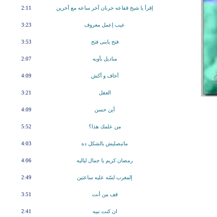
إقرأ يا شيخ قفاعه جرنان آخر ساعه مع آخرين
2:11
عيب إعمل معروف
3:23
فتح يابنى فتح
3:53
مناديل بأويه
2:07
أخاف و أكش
4:09
العقل
3:21
أين حسن
4:09
من علمك هذا؟
5:52
ماتبصليش بالشكل ده
4:03
رمضان كريم يا جمال لياليه
4:06
إلمغرب لسّه عليه ساعتين
2:49
قف من أنت
3:51
ان كنت نبيه
2:41