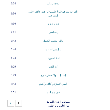
ثلاث ثورات
3:34
القرعه بتتباهى-ثريا حلمى-إبراهيم عاكف-على
3:50
إسماعيل
ده دا ده دا
4:30
يقطعني
2:01
ياللى بتحب الكسل
2:42
يا إيدين آه منك
3:44
لغة الحروف
4:24
أيه الدنيا
3:29
إنت إنت ولا انتاش داري
3:29
المرء لايلدغ وأخاف وأكش
7:43
قف من أنت
3:51
صفحات اخرى للمزيد
2
1
من اغاني ثريا حلمي