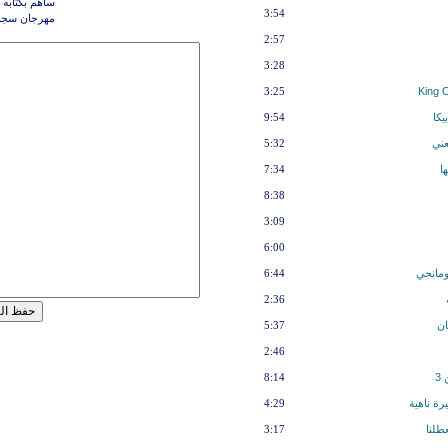
ساهم بكتابه 
3:54
مهرجان سجنو 
2:57
3:28
3:25
يكا
9:54
عني
5:32
ا
7:34
8:38
3:09
6:00
ومانجي
6:44
2:36
ان
5:37
2:46
3
8:14
رة ناهية
4:29
طلنا
3:17