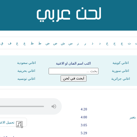
ث
ج
ح
خ
د
ذ
ر
ز
س
ش
ص
ض
ط
ظ
ع
غ
ف
ق
اغاني كويتية
اغاني سعودية
اكتب اسم الفنان او الاغنية
اغاني سورية
اغاني بحرينية
اغاني جزائرية
اغاني تونسيه
4:20
بتغير
4:00
تحميل الاغن
3:05
5:29