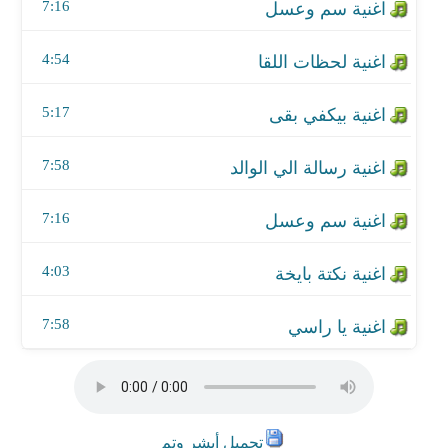
اغنية نكتة بايخة
7:16
اغنية يا راسي
4:54
5:17
7:58
7:16
4:03
7:58
تحميل أبشر وتم