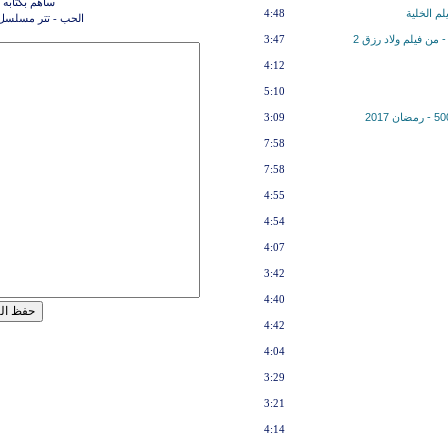
ساهم بكتابه 
م الخلية
4:48
الحب - تتر مسلسل
من فيلم ولاد رزق 2
3:47
4:12
5:10
3:09
7:58
7:58
4:55
4:54
4:07
3:42
4:40
4:42
4:04
3:29
3:21
4:14