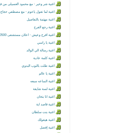
اغنية شر وخير - مع محمود العسيلى من فيل
اغنية لما تقول ياعوم - مع مصطفي حجاج - 
اغنية مهتمة بالتفاصيل
اغنية رجع الفرح
اغنية افرح وعيش - اعلان مستشفى 500500 - رمضان 2017
اغنية يا راسي
اغنية رسالة الي الوالد
اغنية كلمة عادية
اغنية طلت بالثوب البدوي
اغنية يا عالم
اغنية الساعه سبعه
اغنية لسة شايفة
اغنية انا بتخان
اغنية قاصد اية
اغنية بنت سلطان
اغنية هيقولك
اغنية إفصل