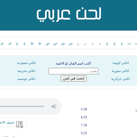
ث
ج
ح
خ
د
ذ
ر
ز
س
ش
ص
ض
ط
ظ
ع
غ
ف
ق
اغاني كويتية
اغاني سعودية
اكتب اسم الفنان او الاغنية
اغاني سورية
اغاني بحرينية
اغاني جزائرية
اغاني تونسيه
3:18
4:33
تحميل الاغن
7:16
3:25