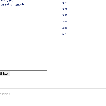
ساهم بكتابه 
3:36
لما تروق تِلقى الدنيا ور
5:27
3:27
4:26
2:56
5:20
reserved.