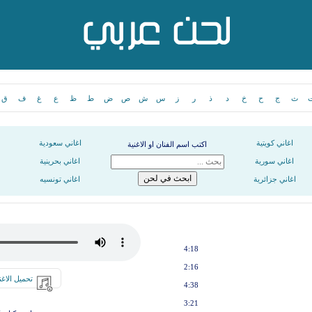
ث
ج
ح
خ
د
ذ
ر
ز
س
ش
ص
ض
ط
ظ
ع
غ
ف
ق
اغاني كويتية
اغاني سعودية
اكتب اسم الفنان او الاغنية
اغاني سورية
اغاني بحرينية
اغاني جزائرية
اغاني تونسيه
4:18
2:16
تحميل الاغن
4:38
3:21