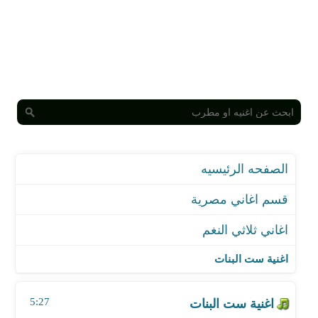
الصفحه الرئيسيه
قسم اغاني مصرية
اغاني ثلاثي النغم
اغنية ست البنات
اغنية الخرزه الزرقا خلخالى
اغنية ست البنات
اغنية موكب النور
اغنية أصحى يانايم
5:27