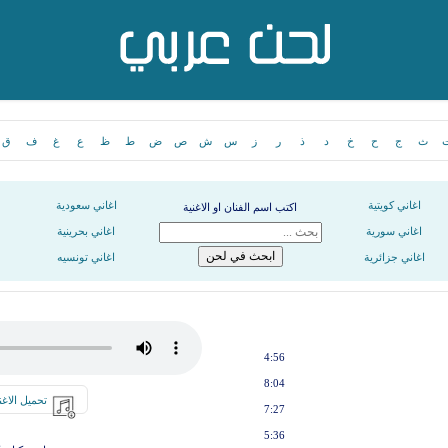
ث
ج
ح
خ
د
ذ
ر
ز
س
ش
ص
ض
ط
ظ
ع
غ
ف
ق
اغاني كويتية
اغاني سعودية
اكتب اسم الفنان او الاغنية
اغاني سورية
اغاني بحرينية
اغاني جزائرية
اغاني تونسيه
4:56
8:04
تحميل الاغن
7:27
5:36