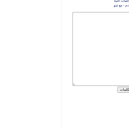
كلمات اغنية
م - مع تيتو