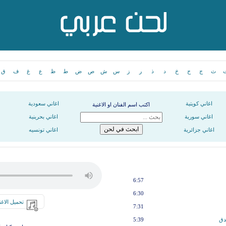
ث
ج
ح
خ
د
ذ
ر
ز
س
ش
ص
ض
ط
ظ
ع
غ
ف
ق
اغاني كويتية
اغاني سعودية
اكتب اسم الفنان او الاغنية
اغاني سورية
اغاني بحرينية
اغاني جزائرية
اغاني تونسيه
6:57
6:30
تحميل الاغن
7:31
دق
5:39