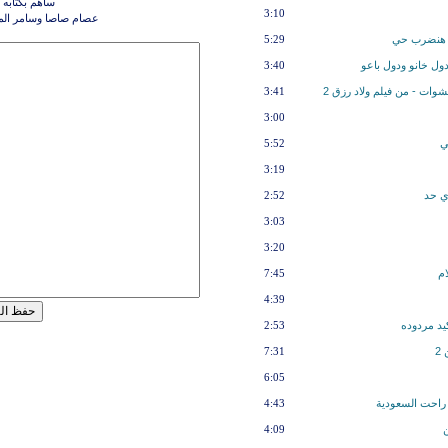
ساهم بكتابه 
3:10
عصام صاصا وسامر المد
رب هنضرب حي
5:29
ول خانو ودول باعو
3:40
ات - من فيلم ولاد رزق 2
3:41
3:00
ي
5:52
3:19
ي حد
2:52
3:03
3:20
م
7:45
4:39
يد مردوده
2:53
2
7:31
6:05
 راحت السعودية
4:43
ن
4:09