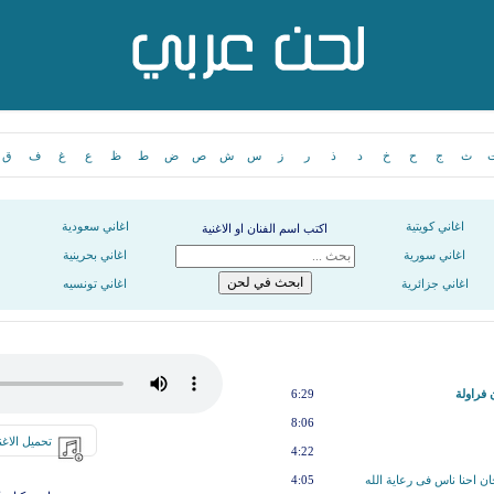
ث
ج
ح
خ
د
ذ
ر
ز
س
ش
ص
ض
ط
ظ
ع
غ
ف
ق
اغاني كويتية
اغاني سعودية
اكتب اسم الفنان او الاغنية
اغاني سورية
اغاني بحرينية
اغاني جزائرية
اغاني تونسيه
 فراولة
6:29
8:06
تحميل الاغن
4:22
 احنا ناس فى رعاية الله
4:05