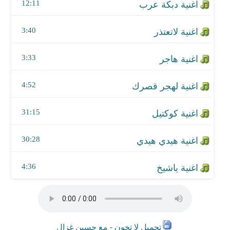
اغنية هيدي هيدي
12:11
اغنية ياشيخ
3:40
3:33
4:52
31:15
30:28
4:36
تحميل لا تخون - مع حسين غزال