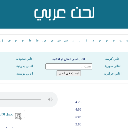
ث
ج
ح
خ
د
ذ
ر
ز
س
ش
ص
ض
ط
ظ
ع
غ
ف
ق
اغاني كويتية
اغاني سعودية
اكتب اسم الفنان او الاغنية
اغاني سورية
اغاني بحرينية
اغاني جزائرية
اغاني تونسيه
4:25
4:03
تحميل الاغن
5:08
3:08