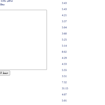
ساهم بكتابه 
3:43
مظلو
5:43
4:21
3:37
5:04
3:60
5:25
5:14
8:02
4:29
4:33
5:55
3:51
7:32
31:15
4:07
5:01